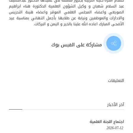
تتقدم اسرة كلية التربية بجنزور متمثلة في عميدها الدكتور عبداللطيف
عبد السلام شعبان و وكيل الشؤون العلمية الدكتورة هناء ابراهيم
الصويعي واعضاء المجلس العلمي الموقر واعضاء هيىة التدريس
والادارات والموظفين ونيابة عن طلابها بأجمل التهاني بمناسبة عيد
الأضحى المبارك اعاده الله علينا بالخير و اليمن و البركات.
مشاركة على الفيس بوك
التعليقات
آخر الأخبار
اجتماع اللجنة العلمية
2026-07-12