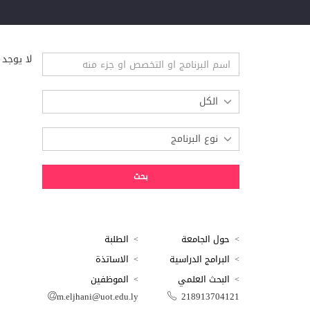
لا يوجد 
حول الجامعة
الطلبة
البرامج الدراسية
الاساتذة
البحث العلمي
الموظفين
m.eljhani@uot.edu.ly
218913704121