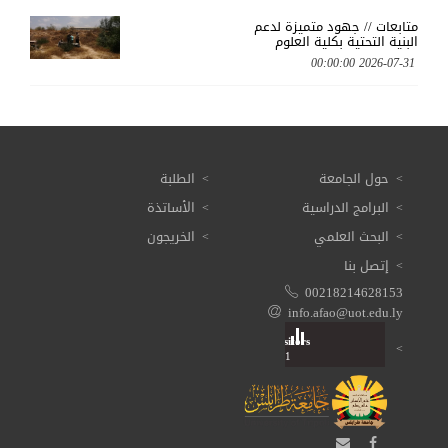
متابعات // جهود متميزة لدعم
البنية التحتية بكلية العلوم
2026-07-31 00:00:00
حول الجامعة
الطلبة
البرامج الدراسية
الأساتذة
البحث العلمي
الخريجون
إتصل بنا
00218214628153
info.afao@uot.edu.ly
Visitors
Total: 3 614 471