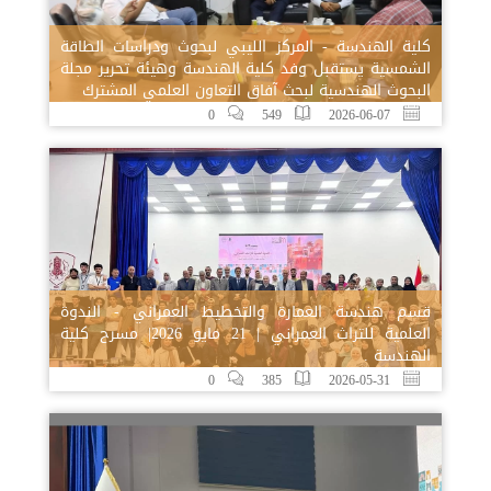
كلية الهندسة - المركز الليبي لبحوث ودراسات الطاقة
الشمسية يستقبل وفد كلية الهندسة وهيئة تحرير مجلة
البحوث الهندسية لبحث آفاق التعاون العلمي المشترك
0
549
2026-06-07
قسم هندسة العمارة والتخطيط العمراني - الندوة
العلمية للتراث العمراني | 21 مايو 2026| مسرح كلية
الهندسة .
0
385
2026-05-31