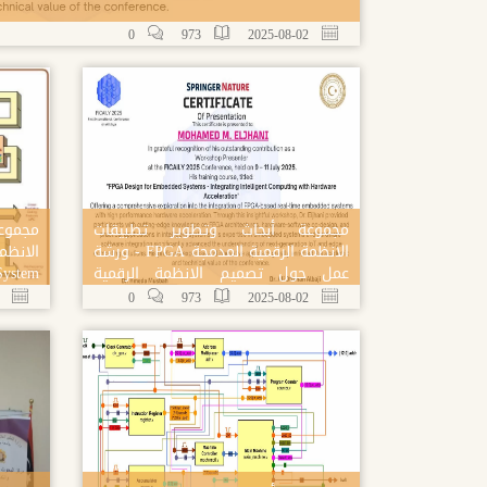
0
973
2025-08-02
مجموعة أبحاث وتطوير تطبیقات
مجموع
الانظمة الرقمیة المدمجة FPGA - ورشة
عمل حول تصميم الانظمة الرقمية
System
المدمجة
ement
24-11-23
0
973
2025-08-02