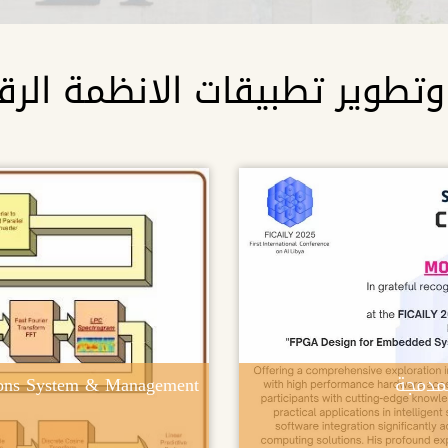
تطوير تطبیقات الانظمة الرقمیة
مدمجة
ions System & Management