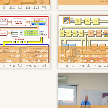
2739
2024-11-23
ة أبحاث وتطوير تطبیقات
مجموعة أبحاث وتطوير تطب
الانظمة الرقمیة المدمجة FPGA -
الانظمة الر
d Journal of Engineering and
Journal of Telecommunications 
Technology
& Manag
2334
2024-11-23
0
2739
20