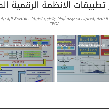
قات الانظمة الرقمیة المدمجة FPGA
 الخاصة بفعاليات مجموعة أبحاث وتطوير تطبیقات الانظمة الرقمیة
FPGA
y Detector of Wake-Up-Word Speech Recognition System Design on
Feature Extraction on FPGA
d_Implementation_of_a_Smart_Traffic_Light_System_with_Libyan_