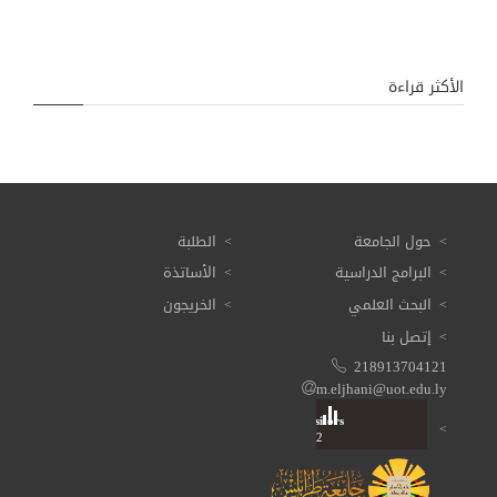
الأكثر قراءة
حول الجامعة
الطلبة
البرامج الدراسية
الأساتذة
البحث العلمي
الخريجون
إتصل بنا
218913704121
m.eljhani@uot.edu.ly
Visitors
Total: 3 616 052